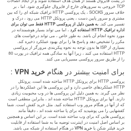
در پشت فایروال هستند از همان هدف استفاده شوند و از ایجاد اتصالات
TCP خروجی به سرورهای خارج از فایروال جلوگیری شود. اما ، بر
خلاف سرور SOCKS ، یک پروکسی HTTP ترافیک شبکه ای را که بین
مشتری و سرور پایین دست ، یعنی پروتکل HTTP می رود ، درک و
تفسیر می کند. ب
ه همین دلیل از پروکسی HTTP فقط می توان برای
اداره ترافیک HTTP استفاده کرد
، اما می تواند بسیار هوشمندانه در
مورد نحوه انجام آن باشد. به طور خاص ، می تواند درخواست های
مکرر را تشخیص دهد و پاسخ ها را برای بهبود عملکرد ذخیره کند.
بسیاری از ISP ها بدون توجه به نحوه پیکربندی مرورگر از پروکسی
HTTP استفاده می کنند ، زیرا آنها به سادگی همه ترافیک در پورت 80
را از طریق سرور پروکسی مسیریابی می کنند.
برای امنیت بیشتر در هنگام
:
خرید VPN
پروکسی HTTP برای پروتکل HTTP ساخته شده است. پروتکل
HTTP عملکردهای خاصی دارد و این پروکسی ها این عملکردها را در
نظر می گیرند. به همین دلیل این پروکسی ها در وب محبوبیت زیادی
دارند. آنها برای پروتکل HTTP ساخته شده اند ، بنابراین منطقی است
که از آنها در هنگام مرور وب استفاده کنید. مثل خرید کفش است. شما
کفشهایی را می پوشیدید که برای پا ساخته شده اند ، دقیقاً مانند
پروکسی هایی که برای وب ساخته شده است. بر این اساس و همچنین
بر اساس اصل امنیت در اینترنت توضیه ما به شما استفاده از قابلیت
خرید فیلتر شکن یا
خرید VPN
در هنگام استفاده از شبکه می باشد.