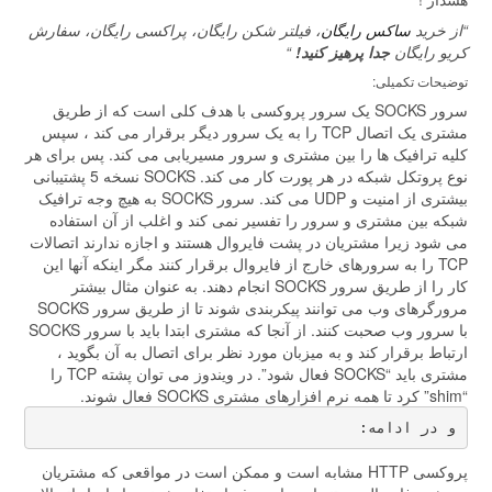
“از خرید
ساکس رایگان
، فیلتر شکن رایگان، پراکسی رایگان، سفارش
کریو رایگان
جدا پرهیز کنید!
“
توضیحات تکمیلی:
سرور SOCKS یک سرور پروکسی با هدف کلی است که از طریق
مشتری یک اتصال TCP را به یک سرور دیگر برقرار می کند ، سپس
کلیه ترافیک ها را بین مشتری و سرور مسیریابی می کند. پس برای هر
نوع پروتکل شبکه در هر پورت کار می کند. SOCKS نسخه 5 پشتیبانی
بیشتری از امنیت و UDP می کند. سرور SOCKS به هیچ وجه ترافیک
شبکه بین مشتری و سرور را تفسیر نمی کند و اغلب از آن استفاده
می شود زیرا مشتریان در پشت فایروال هستند و اجازه ندارند اتصالات
TCP را به سرورهای خارج از فایروال برقرار کنند مگر اینکه آنها این
کار را از طریق سرور SOCKS انجام دهند. به عنوان مثال بیشتر
مرورگرهای وب می توانند پیكربندی شوند تا از طریق سرور SOCKS
با سرور وب صحبت كنند. از آنجا که مشتری ابتدا باید با سرور SOCKS
ارتباط برقرار کند و به میزبان مورد نظر برای اتصال به آن بگوید ،
مشتری باید “SOCKS فعال شود”. در ویندوز می توان پشته TCP را
“shim” کرد تا همه نرم افزارهای مشتری SOCKS فعال شوند.
و در ادامه:
پروکسی HTTP مشابه است و ممکن است در مواقعی که مشتریان