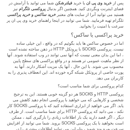
پس از
خرید وی پی ان
یا خرید
فیلترشکن
شما می توانید با آرامش در
فضای اینترنت وبگردی کنید. همچنین اگر بدنبال
پروکسی تلگرام
نیز
هستید می توانید آنرا از سایت های معتبر
خرید ساکس
و
خرید پراکسی
تلگرام تهیه فرمایید. شما می توانید در اینجا راهنمای خرید وی پی ان پر
سرعت با امنیت را بخوانید.
خرید پراکسی یا ساکس؟
اما در خصوص ساکس ها باید بگوئیم که در واقع ، این خیلی ساده
نیست. پروکسی SOCKS با پروتکل HTTP در ذهن ساخته نشده است
، اما این بدان معنی نیست که آنها نمی توانند در وب استفاده شوند. آنها
از نظر ماهیت عمومی تر هستند و در واقع پراکسی های سطح پایین
محسوب می شوند. با این حال ، آنها یک مزیت آشکار دارند. آنها به
پورت خاصی از پروتکل شبکه گره خورده اند. این انعطاف پذیری را به
کاربران می دهد.
کدام پروکسی برای شما مناسب است؟
پروکسی HTTP و SOCKS هر دو گزینه خوبی هستند. این به ترجیح
شخصی و کارهایی که می خواهید با پروکسی انجام دهید کاهش می
یابد. اگر می خواهید از ابزاری استفاده کنید که با پروکسی SOCKS کار
نکند ، می دانید که پروکسی HTTP برای شما مناسب است. از طرف
دیگر ، اگر قصد دارید یک بار اطلاعات زیادی را بارگیری کنید ، ممکن
است بخواهید با یک پروکسی SOCKS بروید. شما می توانید از افزایش
سرعت بهره مند شوید ، بنابراین می توانید اطلاعات بیشتری را در