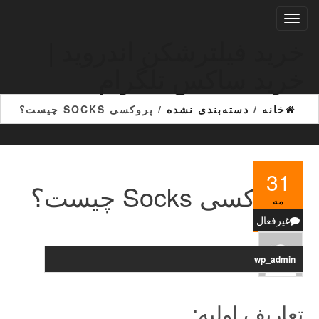
Ski
تغییر
t
ناوبری
th
خرید فیلترشکن اندروید |
conten
خرید ساکس تلگرام
خانه
/
دسته‌بندی نشده
/ پروکسی SOCKS چیست؟
31
پروکسی Socks چیست؟
مه
غیرفعال
wp_admin
تعاریف اولیه: