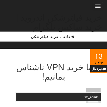
Ski
تغییر
t
ناوبری
th
خرید فیلترشکن اندروید |
conten
خرید ساکس تلگرام
خانه
/
خرید فیلترشکن
13
نوامبر
با خرید VPN ناشناس
غیرفعال
بمانیم!
wp_admin