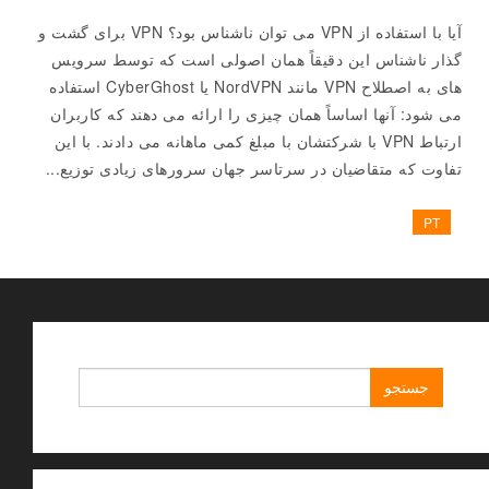
آیا با استفاده از VPN می توان ناشناس بود؟ VPN برای گشت و
گذار ناشناس این دقیقاً همان اصولی است که توسط سرویس
های به اصطلاح VPN مانند NordVPN یا CyberGhost استفاده
می شود: آنها اساساً همان چیزی را ارائه می دهند که کاربران
ارتباط VPN با شرکتشان با مبلغ کمی ماهانه می دادند. با این
تفاوت که متقاضیان در سرتاسر جهان سرورهای زیادی توزیع...
PT
جستجو
برای: