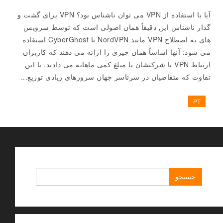
آیا با استفاده از VPN می توان ناشناس بود؟ VPN برای گشت و
گذار ناشناس این دقیقاً همان اصولی است که توسط سرویس
های به اصطلاح VPN مانند NordVPN یا CyberGhost استفاده
می شود: آنها اساساً همان چیزی را ارائه می دهند که کاربران
ارتباط VPN با شرکتشان با مبلغ کمی ماهانه می دادند. با این
تفاوت که متقاضیان در سرتاسر جهان سرورهای زیادی توزیع...
PT
جستجو
برای: