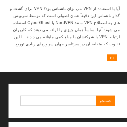
آیا با استفاده از VPN می توان ناشناس بود؟ VPN برای گشت و
گذار ناشناس این دقیقاً همان اصولی است که توسط سرویس
های به اصطلاح VPN مانند NordVPN یا CyberGhost استفاده
می شود: آنها اساساً همان چیزی را ارائه می دهند که کاربران
ارتباط VPN با شرکتشان با مبلغ کمی ماهانه می دادند. با این
تفاوت که متقاضیان در سرتاسر جهان سرورهای زیادی توزیع...
PT
جستجو
برای: